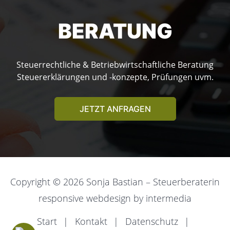
BERATUNG
Steuerrechtliche & Betriebwirtschaftliche Beratung
Steuererklärungen und -konzepte, Prüfungen uvm.
JETZT ANFRAGEN
Copyright © 2026 Sonja Bastian – Steuerberaterin
responsive
webdesign
by
intermedia
Start
Kontakt
Datenschutz